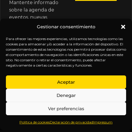
Mantente informado
sobre la agenda de
eventos, nuevas
publicaciones y
Gestionar consentimiento
actualizaciones de tu
suscripción.
Para ofrecer las mejores experiencias, utilizamos tecnologías como las
cookies para almacenar y/o acceder a la información del dispositivo. El
consentimiento de estas tecnologías nos permitirá procesar datos como
el comportamiento de navegación o las identificaciones únicas en este
sitio. No consentir o retirar el consentimiento, puede afectar
negativamente a ciertas características y funciones.
EXPLORA
LEGAL
SÍGUENOS
Aceptar
Inicio
Política
Inteligencia
Denegar
Sobre
de
sin
Daniel
Privacidad
censura.
Ver preferencias
Contenido
Términos y
Anticipándonos
Suscripciones
Condiciones
a los
Política de cookies
Declaración de privacidad
Impressum
Webinars
Aviso
acontecimientos