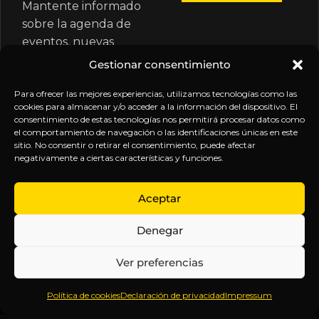
Mantente informado
sobre la agenda de
eventos, nuevas
publicaciones y
Gestionar consentimiento
actualizaciones de tu
suscripción.
Para ofrecer las mejores experiencias, utilizamos tecnologías como las
cookies para almacenar y/o acceder a la información del dispositivo. El
consentimiento de estas tecnologías nos permitirá procesar datos como
el comportamiento de navegación o las identificaciones únicas en este
sitio. No consentir o retirar el consentimiento, puede afectar
negativamente a ciertas características y funciones.
EXPLORA
LEGAL
SÍGUENOS
Aceptar
Inicio
Política
Inteligencia
Denegar
Sobre
de
sin
Daniel
Privacidad
censura.
Ver preferencias
Contenido
Términos y
Anticipándonos
Suscripciones
Condiciones
a los
Política de cookies
Declaración de privacidad
Impressum
Webinars
Aviso
acontecimientos