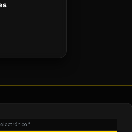
es
nico