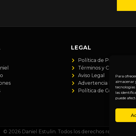
A
LEGAL
Política de Privacidad
niel
Términos y Condiciones
do
Aviso Legal
Para ofrece
almacenar y/
iones
Advertencia Financiera
tecnologías
s
Política de Cookies
las identifi
puede afect
A
© 2026 Daniel Estulin. Todos los derechos reservados.