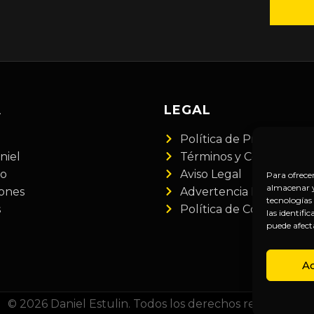
A
LEGAL
Política de Privacidad
niel
Términos y Condiciones
do
Aviso Legal
Para ofrece
almacenar y/
iones
Advertencia Financiera
tecnologías
s
Política de Cookies
las identifi
puede afect
A
© 2026 Daniel Estulin. Todos los derechos reservados.