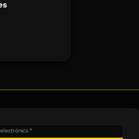
es
nico