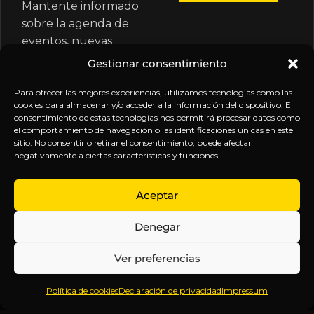
Mantente informado
sobre la agenda de
eventos, nuevas
publicaciones y
Gestionar consentimiento
actualizaciones de tu
suscripción.
Para ofrecer las mejores experiencias, utilizamos tecnologías como las
cookies para almacenar y/o acceder a la información del dispositivo. El
consentimiento de estas tecnologías nos permitirá procesar datos como
el comportamiento de navegación o las identificaciones únicas en este
sitio. No consentir o retirar el consentimiento, puede afectar
negativamente a ciertas características y funciones.
EXPLORA
LEGAL
SÍGUENOS
Aceptar
Inicio
Política
Inteligencia
Denegar
Sobre
de
sin
Daniel
Privacidad
censura.
Ver preferencias
Contenido
Términos y
Anticipándonos
Suscripciones
Condiciones
a los
Política de cookies
Declaración de privacidad
Impressum
Webinars
Aviso
acontecimientos