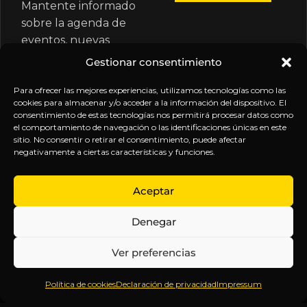
Mantente informado
sobre la agenda de
eventos, nuevas
publicaciones y
Gestionar consentimiento
actualizaciones de tu
suscripción.
Para ofrecer las mejores experiencias, utilizamos tecnologías como las
cookies para almacenar y/o acceder a la información del dispositivo. El
consentimiento de estas tecnologías nos permitirá procesar datos como
el comportamiento de navegación o las identificaciones únicas en este
sitio. No consentir o retirar el consentimiento, puede afectar
negativamente a ciertas características y funciones.
EXPLORA
LEGAL
SÍGUENOS
Aceptar
Inicio
Política
Inteligencia
Denegar
Sobre
de
sin
Daniel
Privacidad
censura.
Ver preferencias
Contenido
Términos y
Anticipándonos
Suscripciones
Condiciones
a los
Política de cookies
Declaración de privacidad
Impressum
Webinars
Aviso
acontecimientos