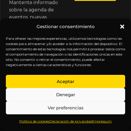
Mantente informado
sobre la agenda de
eventos, nuevas
publicaciones y
Gestionar consentimiento
actualizaciones de tu
suscripción.
Para ofrecer las mejores experiencias, utilizamos tecnologías como las
cookies para almacenar y/o acceder a la información del dispositivo. El
consentimiento de estas tecnologías nos permitirá procesar datos como
el comportamiento de navegación o las identificaciones únicas en este
sitio. No consentir o retirar el consentimiento, puede afectar
negativamente a ciertas características y funciones.
EXPLORA
LEGAL
SÍGUENOS
Aceptar
Inicio
Política
Inteligencia
Denegar
Sobre
de
sin
Daniel
Privacidad
censura.
Ver preferencias
Contenido
Términos y
Anticipándonos
Suscripciones
Condiciones
a los
Política de cookies
Declaración de privacidad
Impressum
Webinars
Aviso
acontecimientos