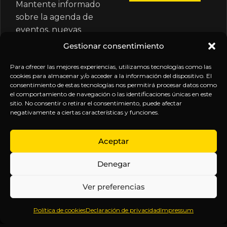
Mantente informado
sobre la agenda de
eventos, nuevas
publicaciones y
Gestionar consentimiento
actualizaciones de tu
suscripción.
Para ofrecer las mejores experiencias, utilizamos tecnologías como las
cookies para almacenar y/o acceder a la información del dispositivo. El
consentimiento de estas tecnologías nos permitirá procesar datos como
el comportamiento de navegación o las identificaciones únicas en este
sitio. No consentir o retirar el consentimiento, puede afectar
negativamente a ciertas características y funciones.
EXPLORA
LEGAL
SÍGUENOS
Aceptar
Inicio
Política
Inteligencia
Denegar
Sobre
de
sin
Daniel
Privacidad
censura.
Ver preferencias
Contenido
Términos y
Anticipándonos
Suscripciones
Condiciones
a los
Política de cookies
Declaración de privacidad
Impressum
Webinars
Aviso
acontecimientos