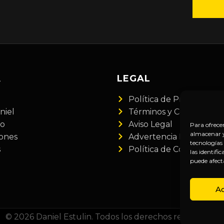
A
LEGAL
Política de Privacidad
niel
Términos y Condiciones
do
Aviso Legal
Para ofrece
almacenar y/
iones
Advertencia Financiera
tecnologías
s
Política de Cookies
las identifi
puede afect
A
© 2026 Daniel Estulin. Todos los derechos reservados.