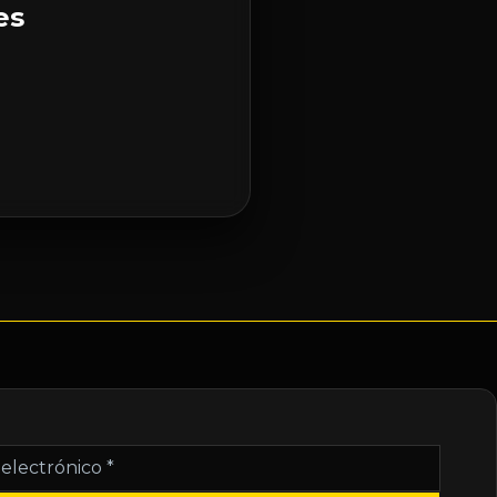
es
nico