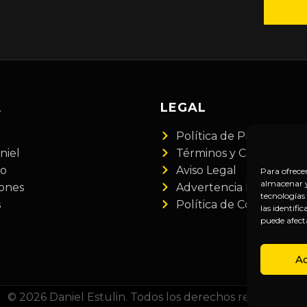
A
LEGAL
Política de Privacidad
niel
Términos y Condiciones
do
Aviso Legal
Para ofrece
almacenar y/
iones
Advertencia Financiera
tecnologías
s
Política de Cookies
las identifi
puede afect
A
© 2026 Daniel Estulin. Todos los derechos reservados.