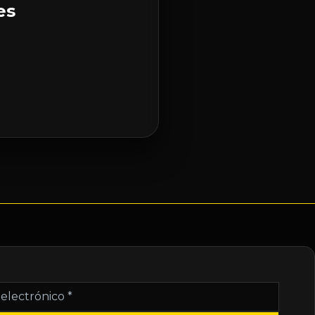
es
nico