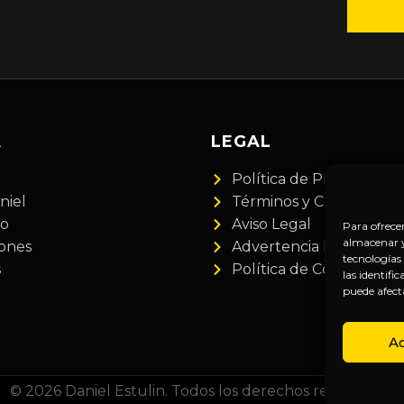
A
LEGAL
Política de Privacidad
niel
Términos y Condiciones
do
Aviso Legal
Para ofrece
almacenar y/
iones
Advertencia Financiera
tecnologías
s
Política de Cookies
las identifi
puede afect
A
© 2026 Daniel Estulin. Todos los derechos reservados.