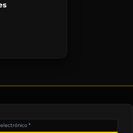
es
nico