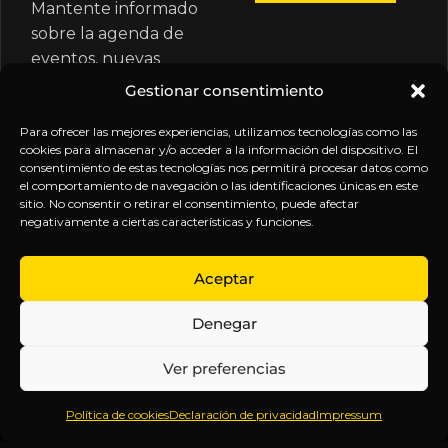
Mantente informado
sobre la agenda de
eventos, nuevas
publicaciones y
Gestionar consentimiento
actualizaciones de tu
suscripción.
Para ofrecer las mejores experiencias, utilizamos tecnologías como las
cookies para almacenar y/o acceder a la información del dispositivo. El
consentimiento de estas tecnologías nos permitirá procesar datos como
el comportamiento de navegación o las identificaciones únicas en este
sitio. No consentir o retirar el consentimiento, puede afectar
negativamente a ciertas características y funciones.
EXPLORA
LEGAL
SÍGUENOS
Aceptar
Inicio
Política
Inteligencia
Denegar
Sobre
de
sin
Daniel
Privacidad
censura.
Ver preferencias
Contenido
Términos y
Anticipándonos
Suscripciones
Condiciones
a los
Política de cookies
Declaración de privacidad
Impressum
Webinars
Aviso
acontecimientos