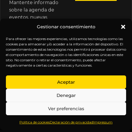
Mantente informado
sobre la agenda de
eventos, nuevas
publicaciones y
Gestionar consentimiento
actualizaciones de tu
suscripción.
Para ofrecer las mejores experiencias, utilizamos tecnologías como las
cookies para almacenar y/o acceder a la información del dispositivo. El
consentimiento de estas tecnologías nos permitirá procesar datos como
el comportamiento de navegación o las identificaciones únicas en este
sitio. No consentir o retirar el consentimiento, puede afectar
negativamente a ciertas características y funciones.
EXPLORA
LEGAL
SÍGUENOS
Aceptar
Inicio
Política
Inteligencia
Denegar
Sobre
de
sin
Daniel
Privacidad
censura.
Ver preferencias
Contenido
Términos y
Anticipándonos
Suscripciones
Condiciones
a los
Política de cookies
Declaración de privacidad
Impressum
Webinars
Aviso
acontecimientos