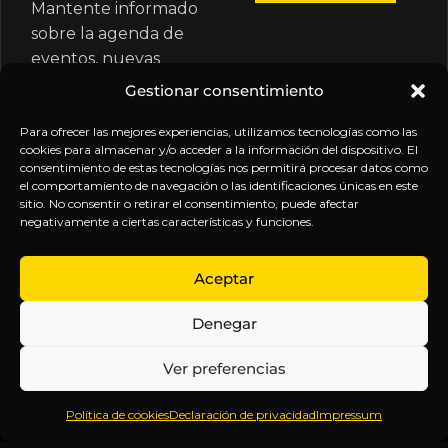
Mantente informado
sobre la agenda de
eventos, nuevas
publicaciones y
Gestionar consentimiento
actualizaciones de tu
suscripción.
Para ofrecer las mejores experiencias, utilizamos tecnologías como las
cookies para almacenar y/o acceder a la información del dispositivo. El
consentimiento de estas tecnologías nos permitirá procesar datos como
el comportamiento de navegación o las identificaciones únicas en este
sitio. No consentir o retirar el consentimiento, puede afectar
negativamente a ciertas características y funciones.
EXPLORA
LEGAL
SÍGUENOS
Aceptar
Inicio
Política
Inteligencia
Denegar
Sobre
de
sin
Daniel
Privacidad
censura.
Ver preferencias
Contenido
Términos y
Anticipándonos
Suscripciones
Condiciones
a los
Política de cookies
Declaración de privacidad
Impressum
Webinars
Aviso
acontecimientos