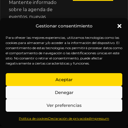
Mantente informado
sobre la agenda de
eventos, nuevas
publicaciones y
Gestionar consentimiento
actualizaciones de tu
suscripción.
Para ofrecer las mejores experiencias, utilizamos tecnologías como las
cookies para almacenar y/o acceder a la información del dispositivo. El
consentimiento de estas tecnologías nos permitirá procesar datos como
el comportamiento de navegación o las identificaciones únicas en este
sitio. No consentir o retirar el consentimiento, puede afectar
negativamente a ciertas características y funciones.
EXPLORA
LEGAL
SÍGUENOS
Aceptar
Inicio
Política
Inteligencia
Denegar
Sobre
de
sin
Daniel
Privacidad
censura.
Ver preferencias
Contenido
Términos y
Anticipándonos
Suscripciones
Condiciones
a los
Política de cookies
Declaración de privacidad
Impressum
Webinars
Aviso
acontecimientos