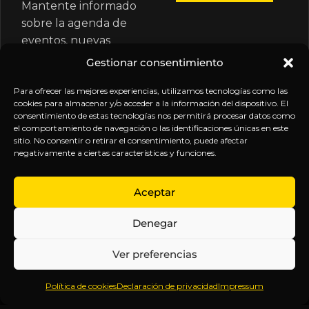
Mantente informado
sobre la agenda de
eventos, nuevas
publicaciones y
Gestionar consentimiento
actualizaciones de tu
suscripción.
Para ofrecer las mejores experiencias, utilizamos tecnologías como las
cookies para almacenar y/o acceder a la información del dispositivo. El
consentimiento de estas tecnologías nos permitirá procesar datos como
el comportamiento de navegación o las identificaciones únicas en este
sitio. No consentir o retirar el consentimiento, puede afectar
negativamente a ciertas características y funciones.
EXPLORA
LEGAL
SÍGUENOS
Aceptar
Inicio
Política
Inteligencia
Denegar
Sobre
de
sin
Daniel
Privacidad
censura.
Ver preferencias
Contenido
Términos y
Anticipándonos
Suscripciones
Condiciones
a los
Política de cookies
Declaración de privacidad
Impressum
Webinars
Aviso
acontecimientos