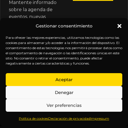
Mantente informado
sobre la agenda de
eventos, nuevas
publicaciones y
Gestionar consentimiento
actualizaciones de tu
suscripción.
Para ofrecer las mejores experiencias, utilizamos tecnologías como las
cookies para almacenar y/o acceder a la información del dispositivo. El
consentimiento de estas tecnologías nos permitirá procesar datos como
el comportamiento de navegación o las identificaciones únicas en este
sitio. No consentir o retirar el consentimiento, puede afectar
negativamente a ciertas características y funciones.
EXPLORA
LEGAL
SÍGUENOS
Aceptar
Inicio
Política
Inteligencia
Denegar
Sobre
de
sin
Daniel
Privacidad
censura.
Ver preferencias
Contenido
Términos y
Anticipándonos
Suscripciones
Condiciones
a los
Política de cookies
Declaración de privacidad
Impressum
Webinars
Aviso
acontecimientos