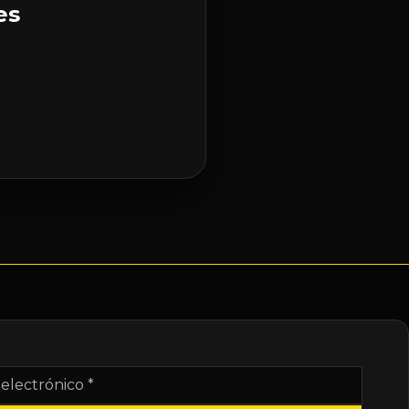
es
nico