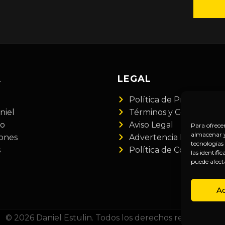
A
LEGAL
Política de Privacidad
niel
Términos y Condiciones
do
Aviso Legal
Para ofrece
almacenar y/
iones
Advertencia Financiera
tecnologías
s
Política de Cookies
las identifi
puede afect
A
© 2026 Daniel Estulin. Todos los derechos reservados.