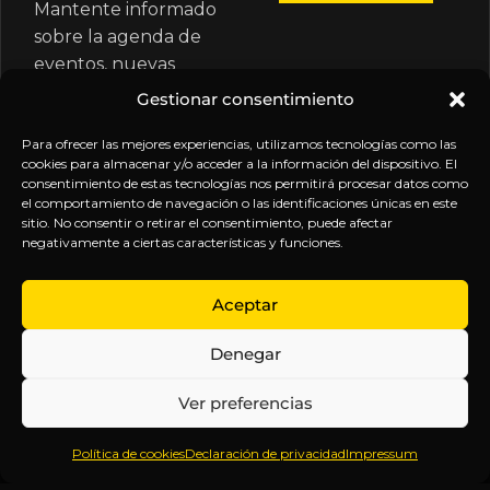
Mantente informado
sobre la agenda de
eventos, nuevas
publicaciones y
Gestionar consentimiento
actualizaciones de tu
suscripción.
Para ofrecer las mejores experiencias, utilizamos tecnologías como las
cookies para almacenar y/o acceder a la información del dispositivo. El
consentimiento de estas tecnologías nos permitirá procesar datos como
el comportamiento de navegación o las identificaciones únicas en este
sitio. No consentir o retirar el consentimiento, puede afectar
negativamente a ciertas características y funciones.
EXPLORA
LEGAL
SÍGUENOS
Aceptar
Inicio
Política
Inteligencia
Denegar
Sobre
de
sin
Daniel
Privacidad
censura.
Ver preferencias
Contenido
Términos y
Anticipándonos
Suscripciones
Condiciones
a los
Política de cookies
Declaración de privacidad
Impressum
Webinars
Aviso
acontecimientos