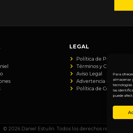
A
LEGAL
Política de Privacidad
niel
Términos y Condiciones
do
Aviso Legal
Para ofrece
almacenar y/
iones
Advertencia Financiera
tecnologías
s
Política de Cookies
las identifi
puede afect
A
© 2026 Daniel Estulin. Todos los derechos reservados.