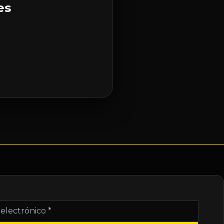
es
nico