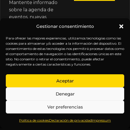
Mantente informado
sobre la agenda de
eventos, nuevas
publicaciones y
Gestionar consentimiento
actualizaciones de tu
suscripción.
Para ofrecer las mejores experiencias, utilizamos tecnologías como las
cookies para almacenar y/o acceder a la información del dispositivo. El
consentimiento de estas tecnologías nos permitirá procesar datos como
el comportamiento de navegación o las identificaciones únicas en este
sitio. No consentir o retirar el consentimiento, puede afectar
negativamente a ciertas características y funciones.
EXPLORA
LEGAL
SÍGUENOS
Aceptar
Inicio
Política
Inteligencia
Denegar
Sobre
de
sin
Daniel
Privacidad
censura.
Ver preferencias
Contenido
Términos y
Anticipándonos
Suscripciones
Condiciones
a los
Política de cookies
Declaración de privacidad
Impressum
Webinars
Aviso
acontecimientos