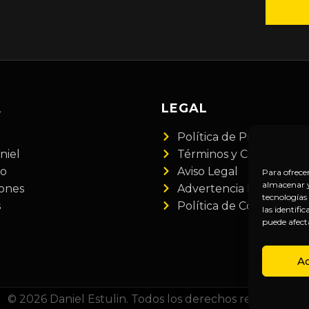
A
LEGAL
Política de Privacidad
niel
Términos y Condiciones
do
Aviso Legal
Para ofrece
almacenar y/
iones
Advertencia Financiera
tecnologías
s
Política de Cookies
las identifi
puede afect
A
© 2026 Daniel Estulin. Todos los derechos reservados.