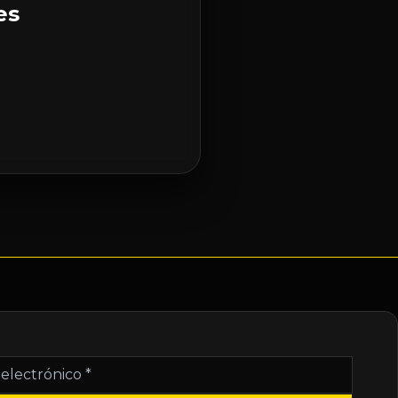
es
nico