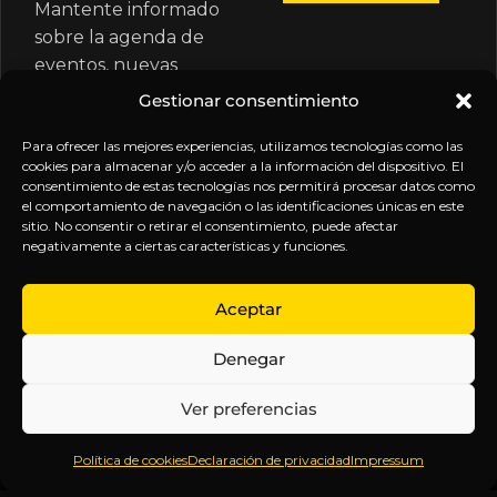
Mantente informado
sobre la agenda de
eventos, nuevas
publicaciones y
Gestionar consentimiento
actualizaciones de tu
suscripción.
Para ofrecer las mejores experiencias, utilizamos tecnologías como las
cookies para almacenar y/o acceder a la información del dispositivo. El
consentimiento de estas tecnologías nos permitirá procesar datos como
el comportamiento de navegación o las identificaciones únicas en este
sitio. No consentir o retirar el consentimiento, puede afectar
negativamente a ciertas características y funciones.
EXPLORA
LEGAL
SÍGUENOS
Aceptar
Inicio
Política
Inteligencia
Denegar
Sobre
de
sin
Daniel
Privacidad
censura.
Ver preferencias
Contenido
Términos y
Anticipándonos
Suscripciones
Condiciones
a los
Política de cookies
Declaración de privacidad
Impressum
Webinars
Aviso
acontecimientos