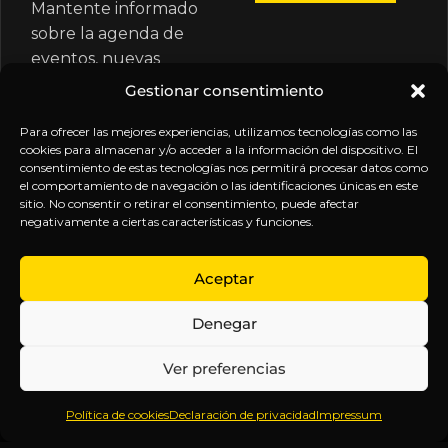
Mantente informado
sobre la agenda de
eventos, nuevas
publicaciones y
Gestionar consentimiento
actualizaciones de tu
suscripción.
Para ofrecer las mejores experiencias, utilizamos tecnologías como las
cookies para almacenar y/o acceder a la información del dispositivo. El
consentimiento de estas tecnologías nos permitirá procesar datos como
el comportamiento de navegación o las identificaciones únicas en este
sitio. No consentir o retirar el consentimiento, puede afectar
negativamente a ciertas características y funciones.
EXPLORA
LEGAL
SÍGUENOS
Aceptar
Inicio
Política
Inteligencia
Denegar
Sobre
de
sin
Daniel
Privacidad
censura.
Ver preferencias
Contenido
Términos y
Anticipándonos
Suscripciones
Condiciones
a los
Política de cookies
Declaración de privacidad
Impressum
Webinars
Aviso
acontecimientos