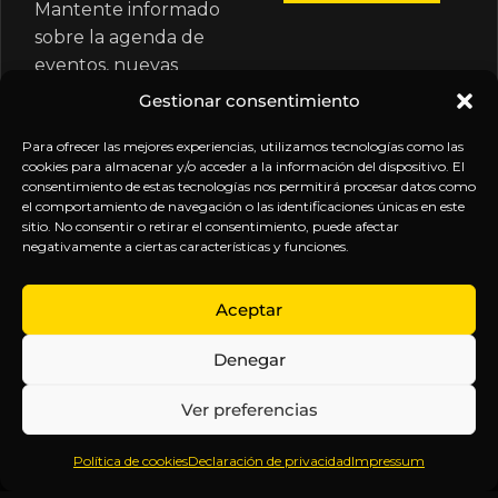
Mantente informado
sobre la agenda de
eventos, nuevas
publicaciones y
Gestionar consentimiento
actualizaciones de tu
suscripción.
Para ofrecer las mejores experiencias, utilizamos tecnologías como las
cookies para almacenar y/o acceder a la información del dispositivo. El
consentimiento de estas tecnologías nos permitirá procesar datos como
el comportamiento de navegación o las identificaciones únicas en este
sitio. No consentir o retirar el consentimiento, puede afectar
negativamente a ciertas características y funciones.
EXPLORA
LEGAL
SÍGUENOS
Aceptar
Inicio
Política
Inteligencia
Denegar
Sobre
de
sin
Daniel
Privacidad
censura.
Ver preferencias
Contenido
Términos y
Anticipándonos
Suscripciones
Condiciones
a los
Política de cookies
Declaración de privacidad
Impressum
Webinars
Aviso
acontecimientos