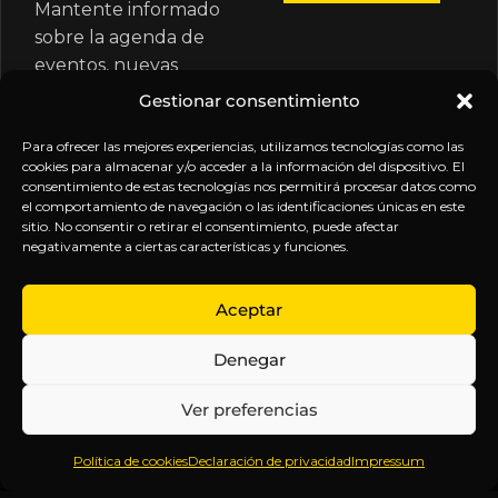
Mantente informado
sobre la agenda de
eventos, nuevas
publicaciones y
Gestionar consentimiento
actualizaciones de tu
suscripción.
Para ofrecer las mejores experiencias, utilizamos tecnologías como las
cookies para almacenar y/o acceder a la información del dispositivo. El
consentimiento de estas tecnologías nos permitirá procesar datos como
el comportamiento de navegación o las identificaciones únicas en este
sitio. No consentir o retirar el consentimiento, puede afectar
negativamente a ciertas características y funciones.
EXPLORA
LEGAL
SÍGUENOS
Aceptar
Inicio
Política
Inteligencia
Denegar
Sobre
de
sin
Daniel
Privacidad
censura.
Ver preferencias
Contenido
Términos y
Anticipándonos
Suscripciones
Condiciones
a los
Política de cookies
Declaración de privacidad
Impressum
Webinars
Aviso
acontecimientos