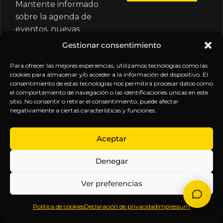
Mantente informado
sobre la agenda de
eventos, nuevas
publicaciones y
Gestionar consentimiento
actualizaciones de tu
suscripción.
Para ofrecer las mejores experiencias, utilizamos tecnologías como las
cookies para almacenar y/o acceder a la información del dispositivo. El
consentimiento de estas tecnologías nos permitirá procesar datos como
el comportamiento de navegación o las identificaciones únicas en este
sitio. No consentir o retirar el consentimiento, puede afectar
negativamente a ciertas características y funciones.
EXPLORA
LEGAL
SÍGUENOS
Aceptar
Inicio
Política
Inteligencia
Denegar
Sobre
de
sin
Daniel
Privacidad
censura.
Ver preferencias
Contenido
Términos y
Anticipándonos
Suscripciones
Condiciones
a los
Política de cookies
Declaración de privacidad
Impressum
Webinars
Aviso
acontecimientos