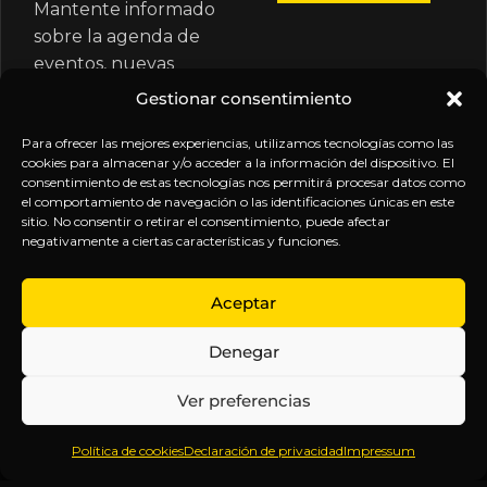
Mantente informado
sobre la agenda de
eventos, nuevas
publicaciones y
Gestionar consentimiento
actualizaciones de tu
suscripción.
Para ofrecer las mejores experiencias, utilizamos tecnologías como las
cookies para almacenar y/o acceder a la información del dispositivo. El
consentimiento de estas tecnologías nos permitirá procesar datos como
el comportamiento de navegación o las identificaciones únicas en este
sitio. No consentir o retirar el consentimiento, puede afectar
negativamente a ciertas características y funciones.
EXPLORA
LEGAL
SÍGUENOS
Aceptar
Inicio
Política
Inteligencia
Denegar
Sobre
de
sin
Daniel
Privacidad
censura.
Ver preferencias
Contenido
Términos y
Anticipándonos
Suscripciones
Condiciones
a los
Política de cookies
Declaración de privacidad
Impressum
Webinars
Aviso
acontecimientos