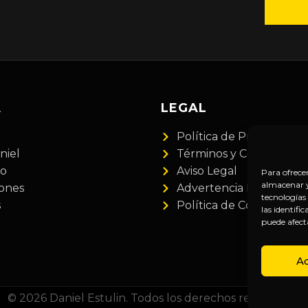
A
LEGAL
Política de Privacidad
niel
Términos y Condiciones
do
Aviso Legal
Para ofrece
almacenar y/
iones
Advertencia Financiera
tecnologías
s
Política de Cookies
las identifi
puede afect
A
© 2026 Daniel Estulin. Todos los derechos reservados.