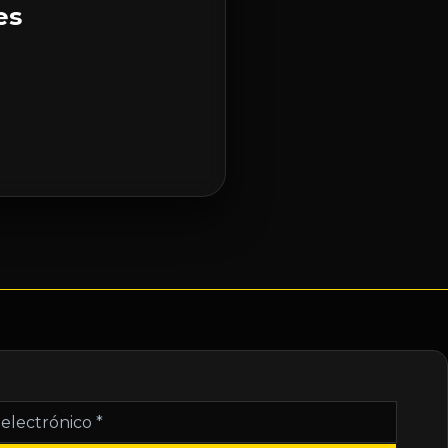
es
nico