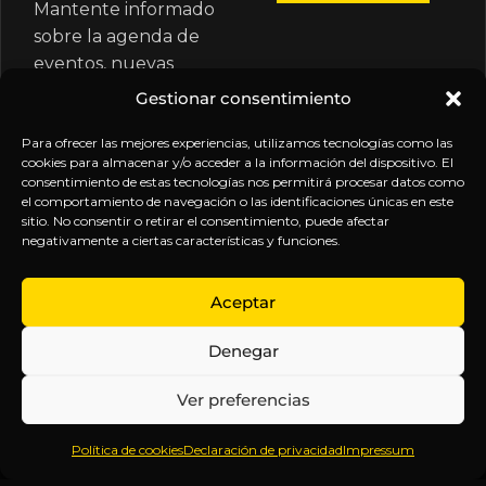
Mantente informado
sobre la agenda de
eventos, nuevas
publicaciones y
Gestionar consentimiento
actualizaciones de tu
suscripción.
Para ofrecer las mejores experiencias, utilizamos tecnologías como las
cookies para almacenar y/o acceder a la información del dispositivo. El
consentimiento de estas tecnologías nos permitirá procesar datos como
el comportamiento de navegación o las identificaciones únicas en este
sitio. No consentir o retirar el consentimiento, puede afectar
negativamente a ciertas características y funciones.
EXPLORA
LEGAL
SÍGUENOS
Aceptar
Inicio
Política
Inteligencia
Denegar
Sobre
de
sin
Daniel
Privacidad
censura.
Ver preferencias
Contenido
Términos y
Anticipándonos
Suscripciones
Condiciones
a los
Política de cookies
Declaración de privacidad
Impressum
Webinars
Aviso
acontecimientos