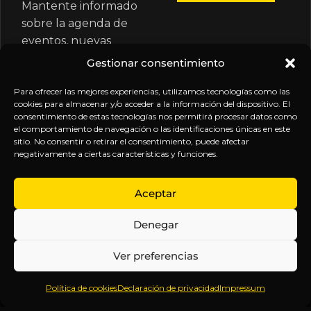
Mantente informado
sobre la agenda de
eventos, nuevas
publicaciones y
Gestionar consentimiento
actualizaciones de tu
suscripción.
Para ofrecer las mejores experiencias, utilizamos tecnologías como las
cookies para almacenar y/o acceder a la información del dispositivo. El
consentimiento de estas tecnologías nos permitirá procesar datos como
el comportamiento de navegación o las identificaciones únicas en este
sitio. No consentir o retirar el consentimiento, puede afectar
negativamente a ciertas características y funciones.
EXPLORA
LEGAL
SÍGUENOS
Aceptar
Inicio
Política
Inteligencia
Denegar
Sobre
de
sin
Daniel
Privacidad
censura.
Ver preferencias
Contenido
Términos y
Anticipándonos
Suscripciones
Condiciones
a los
Política de cookies
Declaración de privacidad
Impressum
Webinars
Aviso
acontecimientos