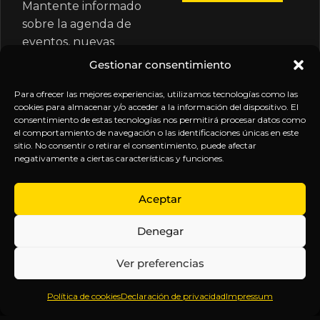
Mantente informado
sobre la agenda de
eventos, nuevas
publicaciones y
Gestionar consentimiento
actualizaciones de tu
suscripción.
Para ofrecer las mejores experiencias, utilizamos tecnologías como las
cookies para almacenar y/o acceder a la información del dispositivo. El
consentimiento de estas tecnologías nos permitirá procesar datos como
el comportamiento de navegación o las identificaciones únicas en este
sitio. No consentir o retirar el consentimiento, puede afectar
negativamente a ciertas características y funciones.
EXPLORA
LEGAL
SÍGUENOS
Aceptar
Inicio
Política
Inteligencia
Denegar
Sobre
de
sin
Daniel
Privacidad
censura.
Ver preferencias
Contenido
Términos y
Anticipándonos
Suscripciones
Condiciones
a los
Política de cookies
Declaración de privacidad
Impressum
Webinars
Aviso
acontecimientos