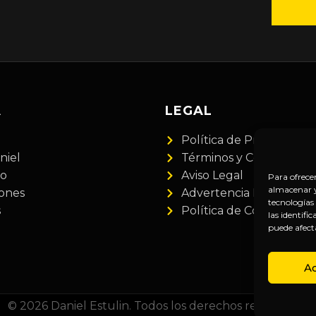
A
LEGAL
Política de Privacidad
niel
Términos y Condiciones
do
Aviso Legal
Para ofrece
almacenar y/
iones
Advertencia Financiera
tecnologías
s
Política de Cookies
las identifi
puede afect
A
© 2026 Daniel Estulin. Todos los derechos reservados.