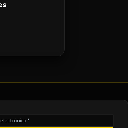
es
nico