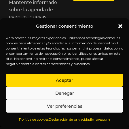
Mantente informado
sobre la agenda de
eventos, nuevas
publicaciones y
Gestionar consentimiento
actualizaciones de tu
suscripción.
Para ofrecer las mejores experiencias, utilizamos tecnologías como las
cookies para almacenar y/o acceder a la información del dispositivo. El
consentimiento de estas tecnologías nos permitirá procesar datos como
el comportamiento de navegación o las identificaciones únicas en este
sitio. No consentir o retirar el consentimiento, puede afectar
negativamente a ciertas características y funciones.
EXPLORA
LEGAL
SÍGUENOS
Aceptar
Inicio
Política
Inteligencia
Denegar
Sobre
de
sin
Daniel
Privacidad
censura.
Ver preferencias
Contenido
Términos y
Anticipándonos
Suscripciones
Condiciones
a los
Política de cookies
Declaración de privacidad
Impressum
Webinars
Aviso
acontecimientos