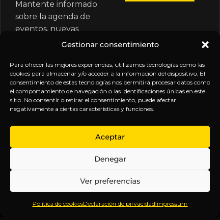
Mantente informado
sobre la agenda de
eventos, nuevas
publicaciones y
Gestionar consentimiento
actualizaciones de tu
suscripción.
Para ofrecer las mejores experiencias, utilizamos tecnologías como las
cookies para almacenar y/o acceder a la información del dispositivo. El
consentimiento de estas tecnologías nos permitirá procesar datos como
el comportamiento de navegación o las identificaciones únicas en este
sitio. No consentir o retirar el consentimiento, puede afectar
negativamente a ciertas características y funciones.
EXPLORA
LEGAL
SÍGUENOS
Aceptar
Inicio
Política
Inteligencia
Denegar
Sobre
de
sin
Daniel
Privacidad
censura.
Ver preferencias
Contenido
Términos y
Anticipándonos
Suscripciones
Condiciones
a los
Política de cookies
Declaración de privacidad
Impressum
Webinars
Aviso
acontecimientos