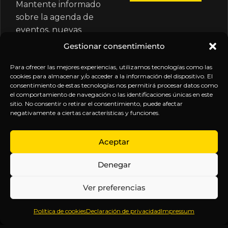
Mantente informado
sobre la agenda de
eventos, nuevas
publicaciones y
Gestionar consentimiento
actualizaciones de tu
suscripción.
Para ofrecer las mejores experiencias, utilizamos tecnologías como las
cookies para almacenar y/o acceder a la información del dispositivo. El
consentimiento de estas tecnologías nos permitirá procesar datos como
el comportamiento de navegación o las identificaciones únicas en este
sitio. No consentir o retirar el consentimiento, puede afectar
negativamente a ciertas características y funciones.
EXPLORA
LEGAL
SÍGUENOS
Aceptar
Inicio
Política
Inteligencia
Denegar
Sobre
de
sin
Daniel
Privacidad
censura.
Ver preferencias
Contenido
Términos y
Anticipándonos
Suscripciones
Condiciones
a los
Política de cookies
Declaración de privacidad
Impressum
Webinars
Aviso
acontecimientos