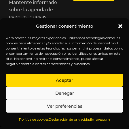
Mantente informado
sobre la agenda de
eventos, nuevas
publicaciones y
Gestionar consentimiento
actualizaciones de tu
suscripción.
Para ofrecer las mejores experiencias, utilizamos tecnologías como las
cookies para almacenar y/o acceder a la información del dispositivo. El
consentimiento de estas tecnologías nos permitirá procesar datos como
el comportamiento de navegación o las identificaciones únicas en este
sitio. No consentir o retirar el consentimiento, puede afectar
negativamente a ciertas características y funciones.
EXPLORA
LEGAL
SÍGUENOS
Aceptar
Inicio
Política
Inteligencia
Denegar
Sobre
de
sin
Daniel
Privacidad
censura.
Ver preferencias
Contenido
Términos y
Anticipándonos
Suscripciones
Condiciones
a los
Política de cookies
Declaración de privacidad
Impressum
Webinars
Aviso
acontecimientos