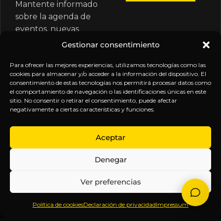
Mantente informado
sobre la agenda de
eventos, nuevas
publicaciones y
Gestionar consentimiento
actualizaciones de tu
suscripción.
Para ofrecer las mejores experiencias, utilizamos tecnologías como las
cookies para almacenar y/o acceder a la información del dispositivo. El
consentimiento de estas tecnologías nos permitirá procesar datos como
el comportamiento de navegación o las identificaciones únicas en este
sitio. No consentir o retirar el consentimiento, puede afectar
negativamente a ciertas características y funciones.
EXPLORA
LEGAL
SÍGUENOS
Aceptar
Inicio
Política
Inteligencia
Denegar
Sobre
de
sin
Daniel
Privacidad
censura.
Ver preferencias
Contenido
Términos y
Anticipándonos
Suscripciones
Condiciones
a los
Política de cookies
Declaración de privacidad
Impressum
Webinars
Aviso
acontecimientos