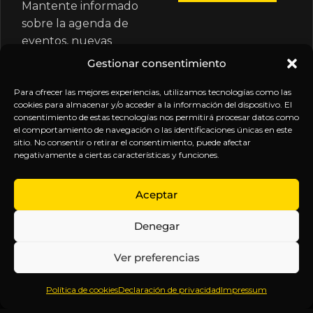
Mantente informado
sobre la agenda de
eventos, nuevas
publicaciones y
Gestionar consentimiento
actualizaciones de tu
suscripción.
Para ofrecer las mejores experiencias, utilizamos tecnologías como las
cookies para almacenar y/o acceder a la información del dispositivo. El
consentimiento de estas tecnologías nos permitirá procesar datos como
el comportamiento de navegación o las identificaciones únicas en este
sitio. No consentir o retirar el consentimiento, puede afectar
negativamente a ciertas características y funciones.
EXPLORA
LEGAL
SÍGUENOS
Aceptar
Inicio
Política
Inteligencia
Denegar
Sobre
de
sin
Daniel
Privacidad
censura.
Ver preferencias
Contenido
Términos y
Anticipándonos
Suscripciones
Condiciones
a los
Política de cookies
Declaración de privacidad
Impressum
Webinars
Aviso
acontecimientos