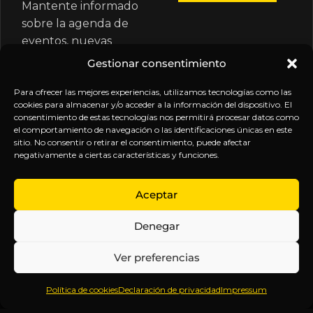
Mantente informado
sobre la agenda de
eventos, nuevas
publicaciones y
Gestionar consentimiento
actualizaciones de tu
suscripción.
Para ofrecer las mejores experiencias, utilizamos tecnologías como las
cookies para almacenar y/o acceder a la información del dispositivo. El
consentimiento de estas tecnologías nos permitirá procesar datos como
el comportamiento de navegación o las identificaciones únicas en este
sitio. No consentir o retirar el consentimiento, puede afectar
negativamente a ciertas características y funciones.
EXPLORA
LEGAL
SÍGUENOS
Aceptar
Inicio
Política
Inteligencia
Denegar
Sobre
de
sin
Daniel
Privacidad
censura.
Ver preferencias
Contenido
Términos y
Anticipándonos
Suscripciones
Condiciones
a los
Política de cookies
Declaración de privacidad
Impressum
Webinars
Aviso
acontecimientos