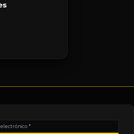
es
nico