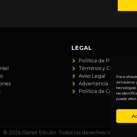
A
LEGAL
Política de Privacidad
niel
Términos y Condiciones
do
Aviso Legal
Para ofrece
almacenar y/
iones
Advertencia Financiera
tecnologías
s
Política de Cookies
las identifi
puede afect
A
© 2026 Daniel Estulin. Todos los derechos reservados.