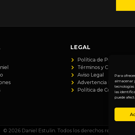
A
LEGAL
Política de Privacidad
niel
Términos y Condiciones
do
Aviso Legal
Para ofrece
almacenar y/
iones
Advertencia Financiera
tecnologías
s
Política de Cookies
las identifi
puede afect
A
© 2026 Daniel Estulin. Todos los derechos reservados.