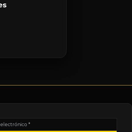
es
nico