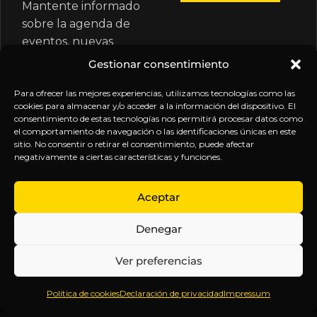
Mantente informado
sobre la agenda de
eventos, nuevas
publicaciones y
Gestionar consentimiento
actualizaciones de tu
suscripción.
Para ofrecer las mejores experiencias, utilizamos tecnologías como las
cookies para almacenar y/o acceder a la información del dispositivo. El
consentimiento de estas tecnologías nos permitirá procesar datos como
el comportamiento de navegación o las identificaciones únicas en este
sitio. No consentir o retirar el consentimiento, puede afectar
negativamente a ciertas características y funciones.
EXPLORA
LEGAL
SÍGUENOS
Aceptar
Inicio
Política
Inteligencia
Denegar
Sobre
de
sin
Daniel
Privacidad
censura.
Ver preferencias
Contenido
Términos y
Anticipándonos
Suscripciones
Condiciones
a los
Política de cookies
Declaración de privacidad
Impressum
Webinars
Aviso
acontecimientos