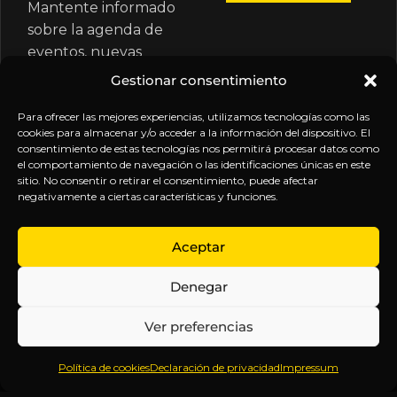
Mantente informado
sobre la agenda de
eventos, nuevas
publicaciones y
Gestionar consentimiento
actualizaciones de tu
suscripción.
Para ofrecer las mejores experiencias, utilizamos tecnologías como las
cookies para almacenar y/o acceder a la información del dispositivo. El
consentimiento de estas tecnologías nos permitirá procesar datos como
el comportamiento de navegación o las identificaciones únicas en este
sitio. No consentir o retirar el consentimiento, puede afectar
negativamente a ciertas características y funciones.
EXPLORA
LEGAL
SÍGUENOS
Aceptar
Inicio
Política
Inteligencia
Denegar
Sobre
de
sin
Daniel
Privacidad
censura.
Ver preferencias
Contenido
Términos y
Anticipándonos
Suscripciones
Condiciones
a los
Política de cookies
Declaración de privacidad
Impressum
Webinars
Aviso
acontecimientos