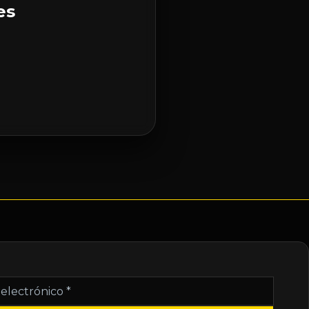
es
nico