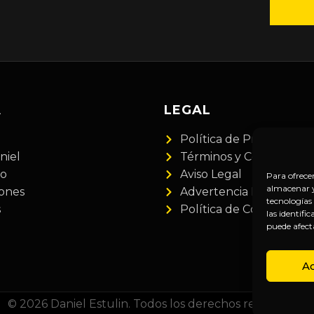
A
LEGAL
Política de Privacidad
niel
Términos y Condiciones
do
Aviso Legal
Para ofrece
almacenar y/
iones
Advertencia Financiera
tecnologías
s
Política de Cookies
las identifi
puede afect
A
© 2026 Daniel Estulin. Todos los derechos reservados.