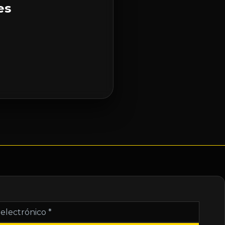
es
nico