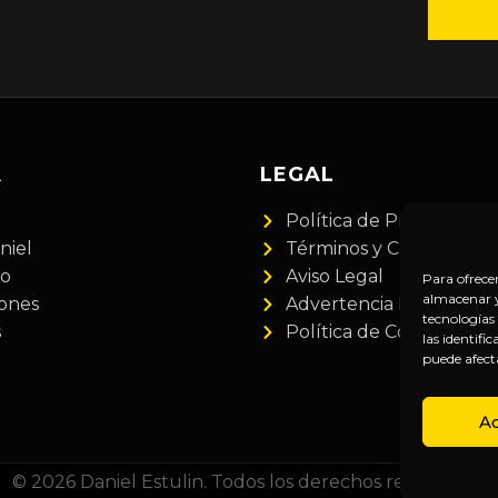
A
LEGAL
Política de Privacidad
niel
Términos y Condiciones
do
Aviso Legal
Para ofrece
almacenar y/
iones
Advertencia Financiera
tecnologías
s
Política de Cookies
las identifi
puede afect
A
© 2026 Daniel Estulin. Todos los derechos reservados.