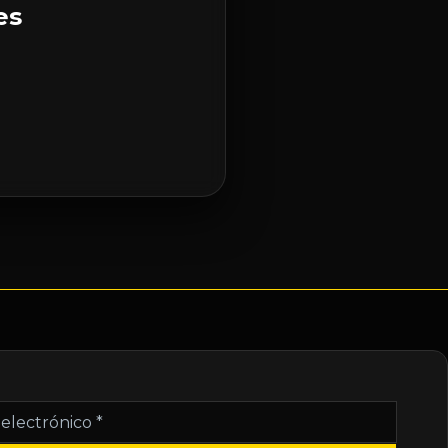
es
nico