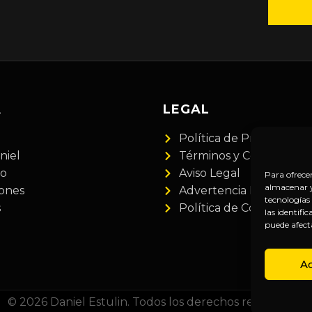
A
LEGAL
Política de Privacidad
niel
Términos y Condiciones
do
Aviso Legal
Para ofrece
almacenar y/
iones
Advertencia Financiera
tecnologías
s
Política de Cookies
las identifi
puede afect
A
© 2026 Daniel Estulin. Todos los derechos reservados.