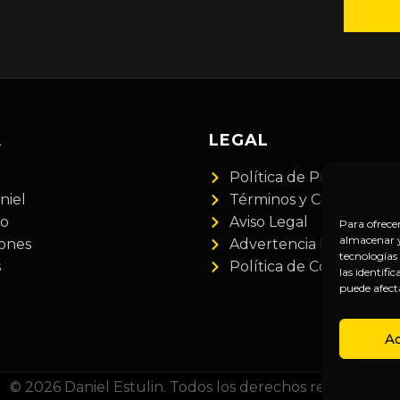
A
LEGAL
Política de Privacidad
niel
Términos y Condiciones
do
Aviso Legal
Para ofrece
almacenar y/
iones
Advertencia Financiera
tecnologías
s
Política de Cookies
las identifi
puede afect
A
© 2026 Daniel Estulin. Todos los derechos reservados.