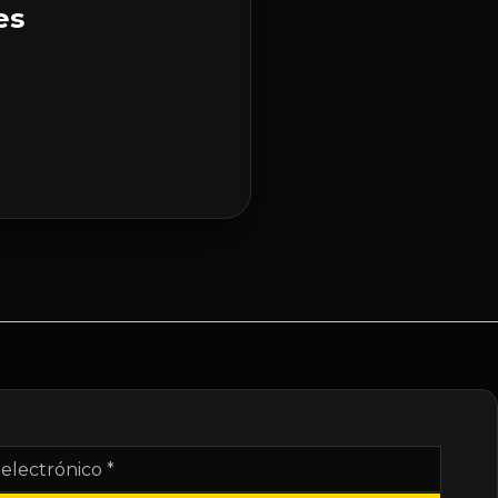
es
nico