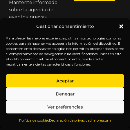
Mantente informado
sobre la agenda de
eventos, nuevas
publicaciones y
Gestionar consentimiento
actualizaciones de tu
suscripción.
Para ofrecer las mejores experiencias, utilizamos tecnologías como las
cookies para almacenar y/o acceder a la información del dispositivo. El
consentimiento de estas tecnologías nos permitirá procesar datos como
el comportamiento de navegación o las identificaciones únicas en este
sitio. No consentir o retirar el consentimiento, puede afectar
negativamente a ciertas características y funciones.
EXPLORA
LEGAL
SÍGUENOS
Aceptar
Inicio
Política
Inteligencia
Denegar
Sobre
de
sin
Daniel
Privacidad
censura.
Ver preferencias
Contenido
Términos y
Anticipándonos
Suscripciones
Condiciones
a los
Política de cookies
Declaración de privacidad
Impressum
Webinars
Aviso
acontecimientos