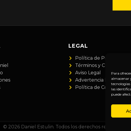
A
LEGAL
Política de Privacidad
niel
Términos y Condiciones
do
Aviso Legal
Para ofrece
almacenar y/
iones
Advertencia Financiera
tecnologías
s
Política de Cookies
las identifi
puede afect
A
© 2026 Daniel Estulin. Todos los derechos reservados.