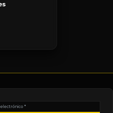
es
nico